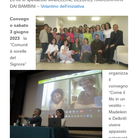
DAI BAMBINI –
Volantino dell’iniziativa
Convegn
o sabato
3 giugno
2023
la
“Comunit
à sorelle
del
Signore”
organizza
il
convegno
“Come il
filo in un
vestito –
Madelein
e Delbrêl:
vivere
appassio
natament