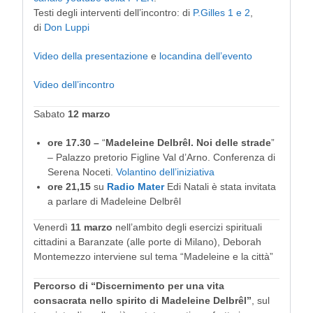
Testi degli interventi dell’incontro: di
P.Gilles 1
e 2
,
di
Don Luppi
Video della presentazione
e
locandina dell’evento
Video dell’incontro
Sabato
12 marzo
ore 17.30 –
“
Madeleine Delbrêl. Noi delle strade
”
–
Palazzo pretorio Figline Val d’Arno. Conferenza di
Serena Noceti.
Volantino dell’iniziativa
ore 21,15
su
Radio Mater
Edi Natali è stata invitata
a parlare di Madeleine Delbrêl
Venerdì
11 marzo
nell’ambito degli esercizi spirituali
cittadini a Baranzate (alle porte di Milano), Deborah
Montemezzo interviene sul tema “Madeleine e la città”
Percorso di “Discernimento per una vita
consacrata nello spirito di
Madeleine Delbrêl”
, sul