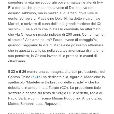
spendere la vita nei sobborghi poveri, marxisti e atei di Ivry.
È la donna che, per sentire la voce di Dio, non va nel
deserto sabbioso, ma in mezzo ai quartieri, dove vive la
gente. Scrivere di Madeleine Delbrêl, ha detto il cardinale
Martini, è scrivere di «una delle più grandi mistiche del XX
secolo». E se è vero che lo stesso cardinale ha affermato
che «la Chiesa è rimasta indietro di 200 anni. Come mai non
si scuote? Abbiamo paura? Paura invece di coraggio?»,
quando rileggiamo la vita di Madeleine possiamo affermare
che in questa sua figlia, nella sua testimonianza di vita e nel
suo pensiero, la Chiesa invece si è protesa in avanti di
ottant’anni.
Il
23 e il 26 marzo
una compagnia di artisti professionisti del
Canton Ticino (
exire
) ha dedicato alla figura di Madeleine lo
spettacolo “Madeleine Delbrêl, noi delle strade” – che ha
debuttato in anteprima a Turate (CO). La produzione italo-
svizzera è basata sul testo di Sergio Di Benedetto, regia di
Fabio Sarti, e con in scena Miriam Podgornik, Angelo Zilio,
Matteo Bonanni, Luca Rapazzini.