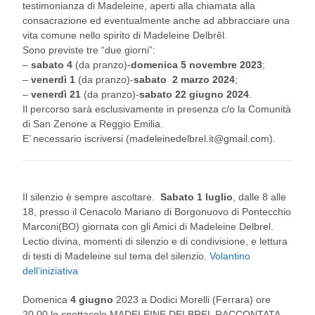
testimonianza di Madeleine, aperti alla chiamata alla
consacrazione ed eventualmente anche ad abbracciare una
vita comune nello spirito di Madeleine Delbrêl.
Sono previste tre “due giorni”:
–
sabato 4
(da pranzo)-
domenica 5 novembre 2023
;
–
venerdì 1
(da pranzo)-
sabato 2 marzo 2024
;
–
venerdì 21
(da pranzo)-
sabato 22 giugno 2024
.
Il percorso sarà esclusivamente in presenza c/o la Comunità
di San Zenone a Reggio Emilia.
E’ necessario iscriversi (madeleinedelbrel.it@gmail.com).
Il silenzio è sempre ascoltare.
Sabato 1 luglio
, dalle 8 alle
18, presso il Cenacolo Mariano di Borgonuovo di Pontecchio
Marconi(BO) giornata con gli Amici di Madeleine Delbrel.
Lectio divina, momenti di silenzio e di condivisione, e lettura
di testi di Madeleine sul tema del silenzio.
Volantino
dell’iniziativa
Domenica
4 giugno
2023 a Dodici Morelli (Ferrara) ore
20.00 lo spettacolo MADELEINE DELBREL RACCONTATA