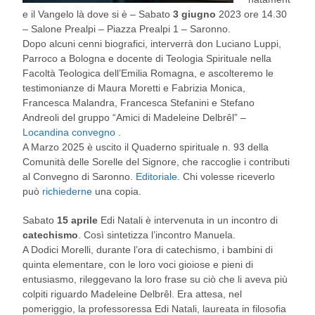
e il Vangelo là dove si è – Sabato
3 giugno
2023 ore 14.30
– Salone Prealpi – Piazza Prealpi 1 – Saronno.
Dopo alcuni cenni biografici, interverrà don Luciano Luppi,
Parroco a Bologna e docente di Teologia Spirituale nella
Facoltà Teologica dell’Emilia Romagna, e ascolteremo le
testimonianze di Maura Moretti e Fabrizia Monica,
Francesca Malandra, Francesca Stefanini e Stefano
Andreoli del gruppo “Amici di Madeleine Delbrêl” –
Locandina convegno
.
A Marzo 2025 è uscito il Quaderno spirituale n. 93 della
Comunità delle Sorelle del Signore, che raccoglie i contributi
al Convegno di Saronno.
Editoriale
. Chi volesse riceverlo
può
richiederne
una copia.
Sabato
15 aprile
Edi Natali è intervenuta in un incontro di
catechismo
. Così sintetizza l’incontro Manuela.
A Dodici Morelli, durante l’ora di catechismo, i bambini di
quinta elementare, con le loro voci gioiose e pieni di
entusiasmo, rileggevano la loro frase su ciò che li aveva più
colpiti riguardo Madeleine Delbrêl. Era attesa, nel
pomeriggio, la professoressa Edi Natali, laureata in filosofia