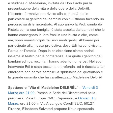
e studiosa di Madeleine, invitata da Don Paolo per la
presentazione della vita e delle opere della Delbrêl.
L’incontro formativo era rivolto alla comunità, ed in
particolare ai genitori dei bambini con cui stiamo facendo un
percorso su di lei incentrato. Al suo arrivo la Prof, giunta da
Pistoia con la sua famiglia, è stata accolta dai bambini che le
hanno consegnato le loro frasi in una busta e che, come
me, sono rimasti colpiti dai suoi modi gentili. Abbiamo poi
partecipato alla messa prefestiva, dove Edi ha condiviso la
Parola nell’omelia. Dopo la celebrazione siamo andati
insieme in teatro per la conferenza, alla quale i genitori dei
bambini ed i parrocchiani hanno aderito numerosi. Nel suo
intervento Edi è stata toccante e profonda, ed è riuscita a far
emergere con parole semplici la spiritualità del quotidiano e
la grande umanità che ha caratterizzato Madeleine Delbrêl
Spettacolo “Vita di Madeleine DELBRÊL”
–
Venerdì 3
Marzo ore 21.00
, Presso la Sede dei Ricostruttori nella
preghiera, Viale Europa 76/C, Capannori, e
Giovedì 16
Marzo
, ore 21.00 in Via Arcangelo Corelli 33/C, 50127
Firenze, Elisabetta Salvatori propone il suo spettacolo