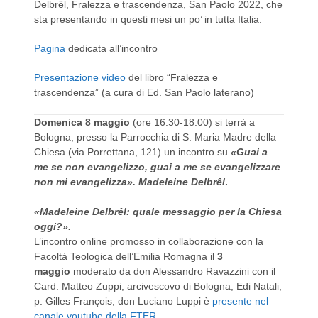
Delbrêl, Fralezza e trascendenza, San Paolo 2022, che
sta presentando in questi mesi un po’ in tutta Italia.
Pagina
dedicata all’incontro
Presentazione video
del libro “Fralezza e
trascendenza” (a cura di Ed. San Paolo laterano)
Domenica 8 maggio
(ore 16.30-18.00) si terrà a
Bologna, presso la Parrocchia di S. Maria Madre della
Chiesa (via Porrettana, 121) un incontro su
«Guai a
me se non evangelizzo, guai a me se evangelizzare
non mi evangelizza». Madeleine Delbrêl
.
«Madeleine Delbrêl: quale messaggio per la Chiesa
oggi?»
.
L’incontro online promosso in collaborazione con la
Facoltà Teologica dell’Emilia Romagna il
3
maggio
moderato da don Alessandro Ravazzini con il
Card. Matteo Zuppi, arcivescovo di Bologna, Edi Natali,
p. Gilles François, don Luciano Luppi è
presente nel
canale youtube della FTER
.