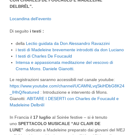
CON CHARLES DE FOUCAULD E MADELEINE
DELBRÊL”.
Locandina dell’evento
Di seguito
i testi :
della
Lectio guidata da Don Alessandro Ravazzini
i
testi di Madeleine brevemente introdotti da don Luciano
I testi di Charles De Foucauld
Intensa e appassionata meditazione del vescovo di
Crema Mons. Daniele Gianotti.
Le registrazioni saranno accessibili nel canale youtube:
https://www.youtube.com/channel/UCAMNLvqSkiHDbG8K24
_IHhQ/featured
: Introduzione e intervento di Mons.
Gianotti:
ABITARE I DESERTI con Charles de Foucauld e
Madeleine Delbrêl
In Francia il
17 luglio
al Soirée festive – si è tenuto
uno
SPETTACOLO MUSICALE “AU CLAIR DE
LUNE”
dedicato a Madeleine preparato dai giovani del
MEJ