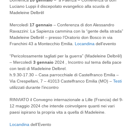
Domenica
20 gennaio
– a Faenza – Conferenza di don
Luciano Luppi il discepolato evangelico alla scuola di
Madeleine Delbrêl
Mercoledì
17 gennaio
– Conferenza di don Alessandro
Ravazzini: La Sapienza cammina con la “gente della strada”
Madeleine Delbrêl – presso l’Oratorio don Bosco in via
Franchini 43 a Montecchio Emilia.
Locandina
dell’evento
“Pericolosamente tagliati per la guerra” (Madeleine Delbrêl)
– Mercoledì
3 gennaio
2024 , Incontro sul tema della pace
con testi di Madeleine Delbrel.
h.9.30-17.30 – Casa parrocchiale di Castelfranco Emilia –
Via Crespellani, 7 – 41013 Castelfranco Emilia (MO) –
Testi
utilizzati durante l’incontro
RINVIATO il Convegno internazionale a Lille (Francia) del 9-
12 maggio 2024 che intende coinvolgere quanti nei vari
paesi ispirano la propria vita a quella di Madeleine.
Locandina
dell’Evento