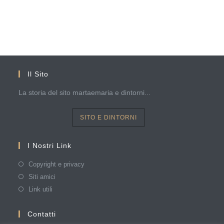
Il Sito
La storia del sito martaemaria e dintorni...
SITO E DINTORNI
I Nostri Link
Copyright e privacy
Siti amici
Link utili
Contatti