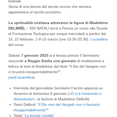
teatrale.
Storia di una donna del secolo scorso che sembra
appartenere al secolo prossimo,
La spiritualità cristiana attraverso la figura di Madeleine
DELBRÊL
– EDI NATALI terrà a Pescia un corso alla Scuola
di Formazione Teologica per cinque mercoledì a partire dal
15, 22 febbraio, 1-8-15 marzo (ore 19.30-20.30).
Locandina
del corso.
Sabato
7 gennaio 2023
si è tenuta presso il Seminario
vescovile
a Reggio Emilia una giornata
di meditazione e
lettura di testi di Madeleine dal titolo “Il Dio del Vangelo non
ci brucerà insopportabilmente?”.
(
vedi locandina
)
Intervista del giornalista Gerolamo Fazzini apparsa su
Avvenire di domenica 8 gennaio («
O si è missionari o
dimissionari»
, la lezione di Madeleine Delbrêl)
Testo Delbrel: “
Il Dio vivo del Vangelo non ci brucerà
insopportabilmente?
“
Testo
“La buona novella”