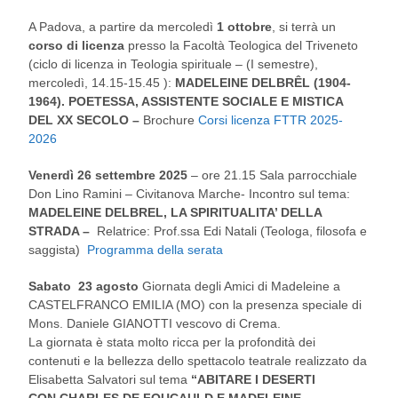
A Padova, a partire da mercoledì
1 ottobre
, si terrà un
corso di licenza
presso la Facoltà Teologica del Triveneto
(ciclo di licenza in Teologia spirituale –
(I semestre),
mercoledì, 14.15-15.45
):
MADELEINE DELBRÊL (1904-
1964). POETESSA, ASSISTENTE SOCIALE E MISTICA
DEL XX SECOLO –
Brochure
Corsi licenza FTTR 2025-
2026
Venerdì 26 settembre 2025
– ore 21.15 Sala parrocchiale
Don Lino Ramini – Civitanova Marche- Incontro sul tema:
MADELEINE DELBREL, LA SPIRITUALITA’ DELLA
STRADA –
Relatrice: Prof.ssa Edi Natali (Teologa, filosofa e
saggista)
Programma della serata
Sabato 23 agosto
Giornata degli Amici di Madeleine a
CASTELFRANCO EMILIA (MO) con la presenza speciale di
Mons. Daniele GIANOTTI vescovo di Crema.
La giornata è stata molto ricca per la profondità dei
contenuti e la bellezza dello spettacolo teatrale realizzato da
Elisabetta Salvatori sul tema
“ABITARE I DESERTI