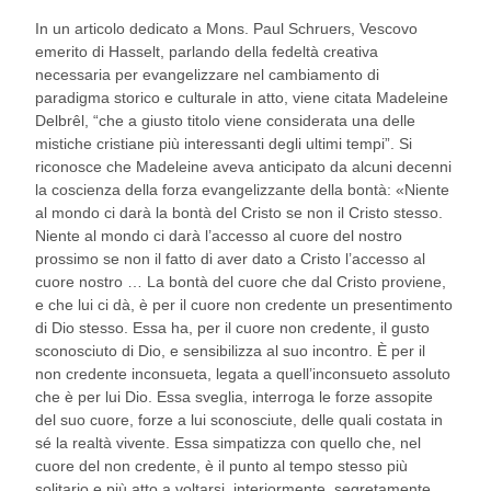
In un articolo dedicato a Mons. Paul Schruers, Vescovo
emerito di Hasselt, parlando della fedeltà creativa
necessaria per evangelizzare nel cambiamento di
paradigma storico e culturale in atto, viene citata Madeleine
Delbrêl, “che a giusto titolo viene considerata una delle
mistiche cristiane più interessanti degli ultimi tempi”. Si
riconosce che Madeleine aveva anticipato da alcuni decenni
la coscienza della forza evangelizzante della bontà: «Niente
al mondo ci darà la bontà del Cristo se non il Cristo stesso.
Niente al mondo ci darà l’accesso al cuore del nostro
prossimo se non il fatto di aver dato a Cristo l’accesso al
cuore nostro … La bontà del cuore che dal Cristo proviene,
e che lui ci dà, è per il cuore non credente un presentimento
di Dio stesso. Essa ha, per il cuore non credente, il gusto
sconosciuto di Dio, e sensibilizza al suo incontro. È per il
non credente inconsueta, legata a quell’inconsueto assoluto
che è per lui Dio. Essa sveglia, interroga le forze assopite
del suo cuore, forze a lui sconosciute, delle quali costata in
sé la realtà vivente. Essa simpatizza con quello che, nel
cuore del non credente, è il punto al tempo stesso più
solitario e più atto a voltarsi, interiormente, segretamente,