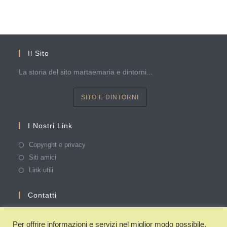
Il Sito
La storia del sito martaemaria e dintorni...
SITO E DINTORNI
I Nostri Link
Copyright e privacy
Siti amici
Link utili
Contatti
Segnalaci degli eventi, registrazioni interessanti o altro
Per offrire informazioni e servizi nel miglior modo possibile,
materiale che ritieni utile. Grazie!