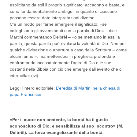
esplicitano da soli il proprio significato: accadono e basta, e
sono fondamentalmente ambigui, in quanto di ciascuno
possono essere date interpretazioni diverse.
C’è un modo per farne emergere il significato: «se
colleghiamo gli avvenimenti con la parola di Dio» – dice
Martini commentando Delbrêl – «o se mettiamo in essi la
parola, questa parola può rivelarci la volontà di Dio. Non per
qualche divinazione o apertura a caso della Scrittura – come
alcuni fanno –, ma mettendoci in preghiera profonda e
confrontando incessantemente l’agire di Dio e le sue
costanti nella Bibbia con ciò che emerge dall’evento che ci
interpella» (ivi).
Leggi l’intero editoriale:
L’eredità di Martini nella chiesa di
papa Francesco
«Per il cuore non credente, la bontà ha il gusto
sconosciuto di Dio, e sensibilizza al suo incontro» (M.
Delbrêl). La forza evangelizzante della bontà.