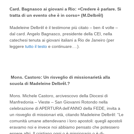
Card. Bagnasco ai giovani a Rio: «Credere è parlare. Si
tratta di un evento che è in corso» (M.Delbrêl)
Madeleine Delbrêl è il testimone più citato – ben 4 volte –
dal card. Angelo Bagnasco, presidente della CEI, nella
catechesi tenuta ai giovani italiani a Rio de Janeiro (per
leggere
tutto il testo
e continuare….).
Mons. Castoro: Un risveglio di missionarietà alla
scuola di Madeleine Delbrêl.?
Mons. Michele Castoro, arcivescovo della Diocesi di
Manfredonia – Vieste – San Giovanni Rotondo nella
celebrazione di APERTURA dell’ANNO della FEDE, invita a
un risveglio di missionari età, citando Madeleine Delbrêl: “Le
comunità umane attendevano i loro apostoli: quegli apostoli
eravamo noi e invece noi abbiamo pensato che potessero
essere altri. Il cristiano oggi o è missionario o è di-