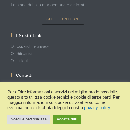
La storia del sito martaemaria e dintorni...
SITO E DINTORNI
I Nostri Link
Copyright e privacy
Siti amici
Link utili
Contatti
Segnalaci degli eventi, registrazioni interessanti o altro
materiale che ritieni utile. Grazie!
Per offrire informazioni e servizi nel miglior modo possibile,
questo sito utilizza cookie tecnici e cookie di terze parti. Per
Email:
maggiori informazioni sui cookie utilizzati e su come
Opens
info@ martamaria.it
eventualmente disabilitarli leggi la nostra
privacy policy
.
in
your
Scegli e personalizza
Accetta tutti
application