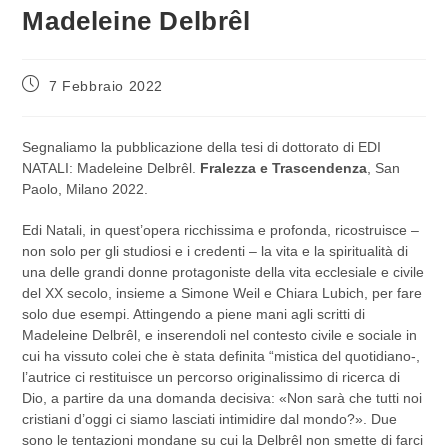
Madeleine Delbrêl
Articolo
7 Febbraio 2022
pubblicato:
Segnaliamo la pubblicazione della tesi di dottorato di EDI
NATALI: Madeleine Delbrêl.
Fralezza e Trascendenza
, San
Paolo, Milano 2022.
Edi Natali, in quest’opera ricchissima e profonda, ricostruisce –
non solo per gli studiosi e i credenti – la vita e la spiritualità di
una delle grandi donne protagoniste della vita ecclesiale e civile
del XX secolo, insieme a Simone Weil e Chiara Lubich, per fare
solo due esempi. Attingendo a piene mani agli scritti di
Madeleine Delbrêl, e inserendoli nel contesto civile e sociale in
cui ha vissuto colei che è stata definita “mistica del quotidiano-,
l’autrice ci restituisce un percorso originalissimo di ricerca di
Dio, a partire da una domanda decisiva: «Non sarà che tutti noi
cristiani d’oggi ci siamo lasciati intimidire dal mondo?». Due
sono le tentazioni mondane su cui la Delbrêl non smette di farci